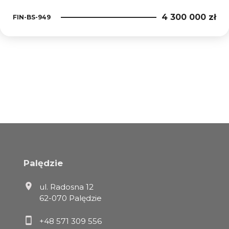
4 300 000 zł
FIN-BS-949
Palędzie
ul. Radosna 12
62-070 Palędzie
+48 571 309 556