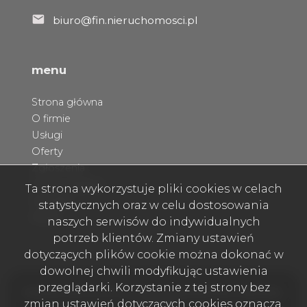
biuro@fin.nieruchomosci.pl
menu
Strona główna
O firmie
Usługi
Oferty
Zgłoszenia
Home staging
Ta strona wykorzystuje pliki cookies w celach
Kontakt
statystycznych oraz w celu dostosowania
Rodo
naszych serwisów do indywidualnych
potrzeb klientów. Zmiany ustawień
dotyczących plików cookie można dokonać w
dowolnej chwili modyfikując ustawienia
przeglądarki. Korzystanie z tej strony bez
Radosna Nieruchomości Marek Fabiański Marta Fabiańska 
zmian ustawień dotyczących cookies oznacza,
s.c. © 2026