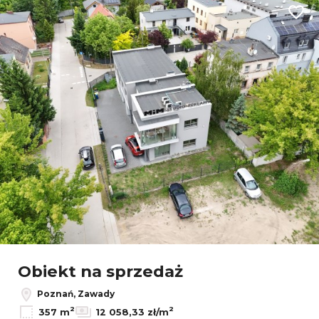
Dodaj
Leaflet
|
© OpenMapTiles
© OpenStreetMap contributors
Obiekt na sprzedaż
Poznań, Zawady
2
2
357 m
12 058,33 zł/m